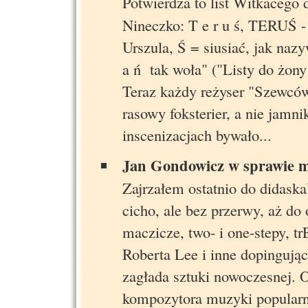
Potwierdza to list Witkacego
Nineczko: T e r u ś, TERUŚ -
Urszula, Ś = siusiać, jak nazy
a ń tak woła" ("Listy do żon
Teraz każdy reżyser "Szewców
rasowy foksterier, a nie jamni
inscenizacjach bywało...
Jan Gondowicz w sprawie 
Zajrzałem ostatnio do didas
cicho, ale bez przerwy, aż do
maczicze, two- i one-stepy, 
Roberta Lee i inne dopingując
zagłada sztuki nowoczesnej. Ot
kompozytora muzyki popularn