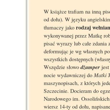
W książce trafiam na inną pi
od dołu). W języku angielsk
rodzaj wełnia
tłumaczy jako
wykonywanej przez Matkę robó
pisać wyrazy lub całe zdania 
deformując je wg własnych p
wszystkich dostępnych (własny
Wszędzie słowo
dżamper
jest
nocie wydawniczej do
Matki
J
maszynopisach, z których jed
Szczecinie. Docieram do egz
Narodowego im. Ossolińskich 
wiersz 14-ty od dołu, napisane