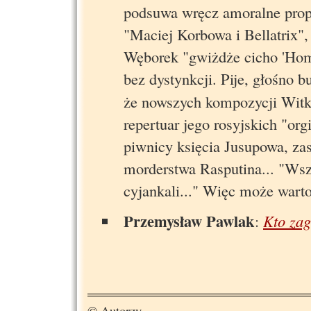
podsuwa wręcz amoralne propoz
"Maciej Korbowa i Bellatrix",
Węborek "gwiżdże cicho 'Homo
bez dystynkcji. Pije, głośno 
że nowszych kompozycji Witka
repertuar jego rosyjskich "or
piwnicy księcia Jusupowa, zas
morderstwa Rasputina... "Wsz
cyjankali..." Więc może war
Przemysław Pawlak
:
Kto za
© Autorzy