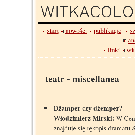
start
nowości
publikacje
s
an
linki
wi
teatr - miscellanea
Dżamper czy dżemper?
Włodzimierz Mirski:
W Cent
znajduje się rękopis dramatu