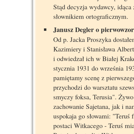
Stąd decyzja wydawcy, idąca 
słownikiem ortograficznym.
Janusz Degler o pierwowzor
Od p. Jacka Proszyka dostał
Kazimiery i Stanisława Albert
i odwiedzał ich w Białej Krak
stycznia 1931 do września 19
pamiętamy scenę z pierwszeg
przychodzi do warsztatu szews
smyczy foksa, Terusia". Żywo
zachowanie Sajetana, jak i n
uspokaja go słowami: "Teruś f
postaci Witkacego - Teruś mi