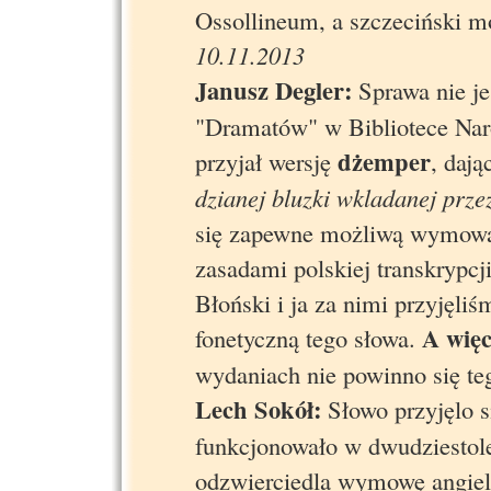
Ossollineum, a szczeciński m
10.11.2013
Janusz Degler:
Sprawa nie je
"Dramatów" w Bibliotece Nar
dżemper
przyjał wersję
, dają
dzianej bluzki wkladanej prze
się zapewne możliwą wymową 
zasadami polskiej transkrypc
Błoński i ja za nimi przyjęl
A więc 
fonetyczną tego słowa.
wydaniach nie powinno się te
Lech Sokół:
Słowo przyjęlo s
funkcjonowało w dwudziestolec
odzwierciedla wymowę angiels