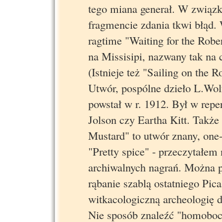
tego miana generał. W związ
fragmencie zdania tkwi błąd.
ragtime "Waiting for the Robe
na Missisipi, nazwany tak na
(Istnieje też "Sailing on the R
Utwór, pospólne dzieło L.Wolf
powstał w r. 1912. Był w rep
Jolson czy Eartha Kitt. Także
Mustard" to utwór znany, one-
"Pretty spice" - przeczytałem 
archiwalnych nagrań. Można p
rąbanie szablą ostatniego Pic
witkacologiczną archeologię d
Nie sposób znaleźć "homoboc