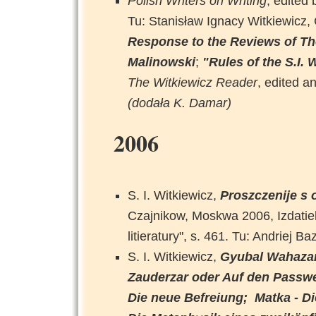
Polish Writers on Writing
, edited
Tu: Stanisław Ignacy Witkiewicz,
Response to the Reviews of Th
Malinowski
;
"Rules of the S.I. 
The Witkiewicz Reader
, edited a
(dodała K. Damar)
2006
S. I. Witkiewicz,
Proszczenije s 
Czajnikow, Moskwa 2006, Izdatiel
litieratury", s. 461. Tu: Andriej Ba
S. I. Witkiewicz,
Gyubal Wahazar,
Zauderzar oder Auf den Passw
Die neue Befreiung;
Matka - Di