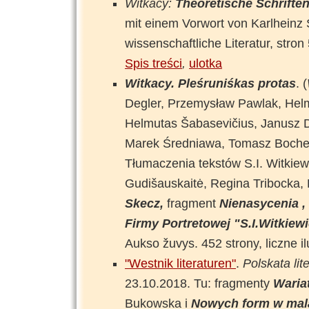
Witkacy:
Theoretische Schrifte
mit einem Vorwort von Karlheinz 
wissenschaftliche Literatur, stron 
Spis treści
,
ulotka
Witkacy. Pleśruniśkas protas
. (
Degler, Przemysław Pawlak, Helm
Helmutas Šabasevičius, Janusz D
Marek Średniawa, Tomasz Bocheń
Tłumaczenia tekstów S.I. Witkiewi
Gudišauskaitė, Regina Tribocka, 
Skecz,
fragment
Nienasycenia ,
Firmy Portretowej "S.I.Witkiewi
Aukso žuvys. 452 strony, liczne il
"Westnik literaturen"
.
Polskata li
23.10.2018. Tu: fragmenty
Waria
Bukowska i
Nowych form w mal