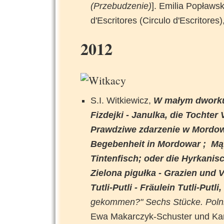
(Przebudzenie)
]. Emilia Popławsk
d'Escritores (Circulo d'Escritores)
2012
S.I. Witkiewicz,
W małym dworku 
Fizdejki - Janulka, die Tochter
Prawdziwe zdarzenie w Mordow
Begebenheit in Mordowar ; Mąt
Tintenfisch; oder die Hyrkanis
Zielona pigułka - Grazien und 
Tutli-Putli - Fräulein Tutli-Putli,
gekommen?" Sechs Stücke. Poln
Ewa Makarczyk-Schuster und Kar