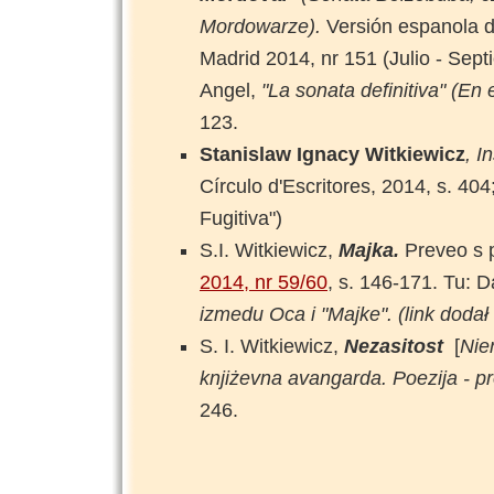
Mordowarze).
Versión espanola d
Madrid 2014, nr 151 (Julio - Sep
Angel,
"La sonata definitiva" (En
123.
Stanislaw Ignacy Witkiewicz
, I
Círculo d'Escritores, 2014, s. 404
Fugitiva")
S.I. Witkiewicz,
Majka.
Preveo s p
2014, nr 59/60
, s. 146-171. Tu: D
izmedu Oca i "Majke".
(link
dodał
S. I. Witkiewicz,
Nezasitost
[
Nie
knjiżevna avangarda. Poezija - p
246.