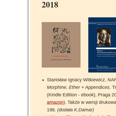
2018
Stanisław Ignacy Witkiewicz,
NAR
Morphine, Ether + Appendices.
Tr
(Kindle Edition - ebook), Praga 
amazon
). Także w wersji drukow
198.
(dodała K.Damar)