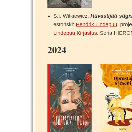
S.I. Witkiewicz,
Hüvastijätt sügi
estoński:
Hendrik Lindepuu
, proj
Lindepuu Kirjastus
, Seria HIER
2024