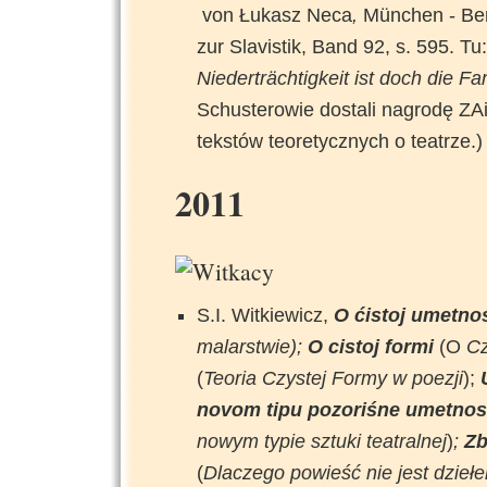
von Łukasz Neca
,
München - Berl
zur Slavistik, Band 92, s. 595. T
Niederträchtigkeit ist doch die F
Schusterowie dostali nagrodę Z
tekstów teoretycznych o teatrze.)
2011
S.I. Witkiewicz,
O ćistoj umetno
malarstwie);
O cistoj formi
(O
Cz
(
Teoria Czystej Formy w poezji
);
novom tipu pozoriśne umetnos
nowym typie sztuki teatralnej
)
;
Zb
(
Dlaczego powieść nie jest dzieł