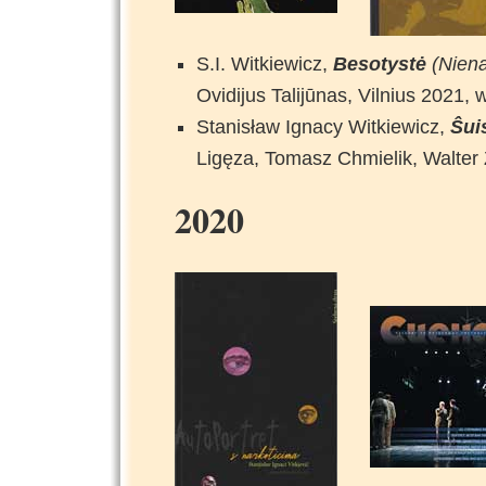
S.I. Witkiewicz,
Besotystė
(Niena
Ovidijus Talijūnas, Vilnius 2021
Stanisław Ignacy Witkiewicz,
Ŝui
Ligęza, Tomasz Chmielik, Walter Ż
2020