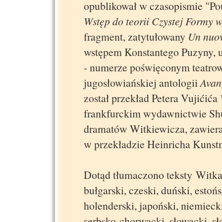
opublikował w czasopismie "Pou
Wstęp do teorii Czystej Formy w
fragment, zatytułowany
Un nuov
wstępem Konstantego Puzyny, u
- numerze poświęconym teatro
jugosłowiańskiej antologii
Avan
został przekład Petera Vujićića
frankfurckim wydawnictwie Sh
dramatów Witkiewicza, zawiera
w przekładzie Heinricha Kunstm
Dotąd tłumaczono teksty Witkace
bułgarski, czeski, duński, estońs
holenderski, japoński, niemiecki
serbsko-chorwacki, słowacki, sł