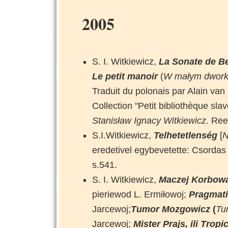
2005
S. I. Witkiewicz,
La Sonate de B
Le petit manoir
(
W małym dwor
Traduit du polonais par Alain v
Collection "Petit bibliothèque sla
Stanisław Ignacy Witkiewicz.
Ree
S.I.Witkiewicz,
Telhetetlenség
[
N
eredetivel egybevetette: Csordas
s.541.
S. I. Witkiewicz,
Maczej Korbowa 
pieriewod L. Ermiłowoj;
Pragmat
Jarcewoj;
Tumor Mozgowicz
(
Tu
Jarcewoj;
Mister Prajs, ili Trop