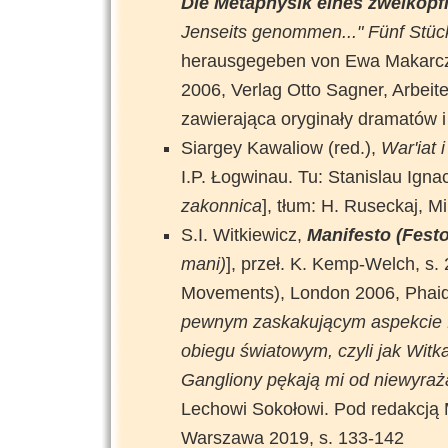
Die Metaphysik eines zweiköpf
Jenseits genommen..."
Fünf Stüc
herausgegeben von Ewa Makarcz
2006, Verlag Otto Sagner, Arbeite
zawierająca oryginały dramatów i 
Siargey Kawaliow (red.),
War'iat 
I.P. Łogwinau. Tu: Stanislau Igna
zakonnica
], tłum: H. Ruseckaj, M
S.I. Witkiewicz,
Manifesto (Fest
mani)
], przeł. K. Kemp-Welch, s. 
Movements), London 2006, Phaido
pewnym zaskakującym aspekcie 
obiegu światowym, czyli jak Witk
Gangliony pękają mi od niewyraż
Lechowi Sokołowi. Pod redakcją 
Warszawa 2019, s. 133-142