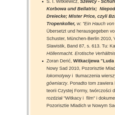
S. I. Witkiewicz,
Szewcy - Schuhm
Korbowa und Bellatrix; Niepod
Dreiecke; Mister Price, czyli Bz
Tropenkoller,
w:
"Ein Hauch von 
Übersetzt und herausgegeben vo
Schuster, München-Berlin 2010, V
Slawistik, Band 87, s. 613. Tu: K
Höllenmacht. Erotische Verhältn
Zoran Derić,
Witkacijewa "Luda
Nowy Sad 2010, Pozorisztie Mladi
lokomotywy
i tłumaczenia wiers
gówniarzy
. Ponadto tom zawiera 
teorii Czystej Formy, twórczości d
rozdział "Witkacy i film" i dokum
Pozorisztie Mladich w Nowym Sad