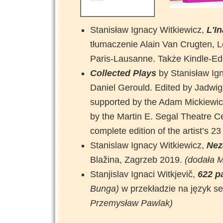
Stanisław Ignacy Witkiewicz,
L'I
tłumaczenie Alain Van Crugten, L
Paris-Lausanne. Także Kindle-Edi
Collected Plays
by Stanisław Ign
Daniel Gerould. Edited by Jadwig
supported by the Adam Mickiewicz 
by the Martin E. Segal Theatre Cen
complete edition of the artist’s 23
Stanislaw Ignacy Witkiewicz,
Nez
Blažina, Zagrzeb 2019.
(dodała M
Stanjislav Ignaci Witkjevič,
622 pa
Bunga)
w przekładzie na język se
Przemysław Pawlak)