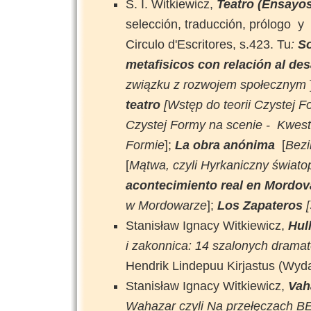
S. I. Witkiewicz,
Teatro (Ensayos
selección, traducción, prólogo y 
Circulo d'Escritores, s.423. Tu
:
So
metafisicos con relación al de
związku z rozwojem społecznym
teatro
[Wstęp do teorii Czystej F
Czystej Formy na scenie - Kwest
Formie
];
La obra anónima
[
Bezi
[
Mątwa, czyli Hyrkaniczny świato
acontecimiento real en Mordo
w Mordowarze
];
Los Zapateros
Stanisław Ignacy Witkiewicz,
Hul
i zakonnica: 14 szalonych drama
Hendrik Lindepuu Kirjastus (Wyd
Stanisław Ignacy Witkiewicz,
Vah
Wahazar czyli Na przełęczach