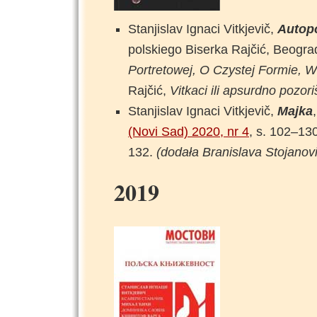
Stanjislav Ignaci Vitkjevič,
Autopo
polskiego Biserka Rajčić, Beogra
Portretowej, O Czystej Formie, W
Rajčić,
Vitkaci ili apsurdno pozori
Stanjislav Ignaci Vitkjevič,
Majka
(Novi Sad) 2020, nr 4
, s. 102–130
132.
(dodała Branislava Stojanovi
2019