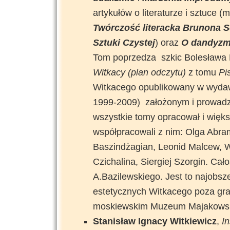
artykułów o literaturze i sztuce (m
Twórczość literacka Brunona S
Sztuki Czystej
) oraz
O dandyzm
Tom poprzedza szkic Bolesława 
Witkacy (plan odczytu)
z tomu
Pi
Witkacego opublikowany w wydawn
1999-2009) założonym i prowadz
wszystkie tomy opracował i więk
współpracowali z nim: Olga Abram
Baszindżagian, Leonid Malcew, Wi
Czichalina, Siergiej Szorgin. Ca
A.Bazilewskiego. Jest to najobsze
estetycznych Witkacego poza gran
moskiewskim Muzeum Majakowsk
Stanisław Ignacy Witkiewicz
,
I