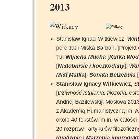
2013
Stanisław Ignaci Witkiewicz,
Wint
perekładi Miśka Barbari. [Projekt
Tu:
W
ljacha Mucha
[
Kurka Wod
[
Nadobnisie i koczkodany
];
War
Mati
[
Matka
];
Sonata Belzebula
[
Stanisław Ignacy Witkiewicz,
St
[
Dziwność Istnienia: filozofia, est
Andriej Bazilewskij, Moskwa 2013,
z Akademią Humanistyczną im. A.
około 40 tekstów, m.in. w całości 
20 rozpraw i artykułów filozoficz
dualizmie
i
Marzenia improduk