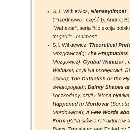
S. I. Witkiewicz,
Nienasytimost
(Przedmowa i część I), Andriej Ba
"Wahazar", seria "Kolekcija polskoj
tragedii" - mnimost'.
S.I. Witkiewicz,
Theoretical Pre
Mózgowicza
]);
The Pragmatists
Mózgowicz)
;
Gyubal Wahazar , o
Wahazar, czyli Na przełęczach
dzieło)
;
The Cuttlefish or the 
światopogląd)
;
Dainty Shapes an
koczkodany, czyli Zielona pigułka
Happened in Mordovar
(
Sonata 
Mordowarze
);
A Few Words about
Form
(
Kilka słów o roli aktora w 
Plays.
Translated and Edited by 