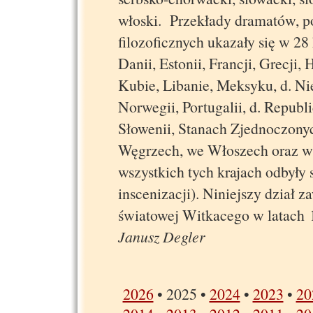
włoski. Przekłady dramatów, po
filozoficznych ukazały się w 28 
Danii, Estonii, Francji, Grecji, 
Kubie, Libanie, Meksyku, d. N
Norwegii, Portugalii, d. Republ
Słowenii, Stanach Zjednoczonych
Węgrzech, we Włoszech oraz w
wszystkich tych krajach odbyły
inscenizacji). Niniejszy dział 
światowej Witkacego w la
Janusz Degler
2026
• 2025 •
2024
•
2023
•
20