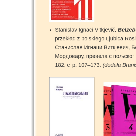
Stanislav Ignaci Vitkjevič,
Belzeb
przekład z polskiego Ljubica Ros
Станислав Игнаци Виткјевич, Б
Мордовару, превела с пољског 
182, стр. 107–173.
(dodała Brani