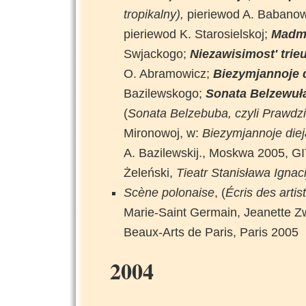
tropikalny),
pieriewod A. Babano
pieriewod K. Starosielskoj;
Madmu
Swjackogo;
Niezawisimost' tri
O. Abramowicz;
Biezymjannoje 
Bazilewskogo;
Sonata Belzewuła
(
Sonata Belzebuba, czyli Prawd
Mironowoj, w:
Biezymjannoje diejan
A. Bazilewskij., Moskwa 2005, G
Żeleński,
Tieatr Stanisława Ignac
Scène polonaise
, (
Écris des artis
Marie-Saint Germain, Jeanette Z
Beaux-Arts de Paris, Paris 2005
2004