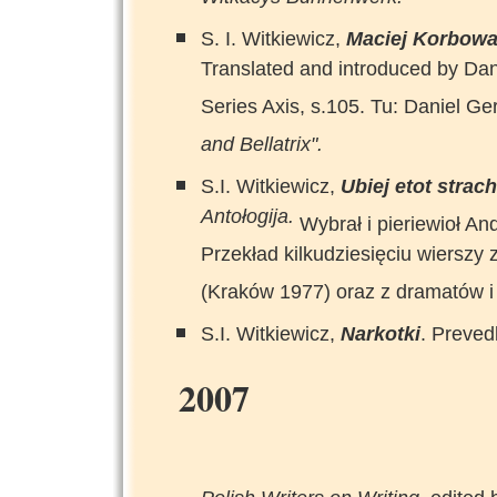
Witkacys Bühnenwerk.
S. I. Witkiewicz,
Maciej Korbowa
Translated and introduced by Dan
Series Axis, s.105. Tu: Daniel Ge
and Bellatrix".
S.I. Witkiewicz,
Ubiej etot strac
Antołogija.
Wybrał i pieriewioł A
Przekład kilkudziesięciu wierszy
(Kraków 1977) oraz z dramatów i
S.I. Witkiewicz,
Narkotki
. Preved
2007