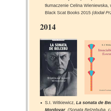
tłumaczenie Celina Wieniewska,
Black Scat Books 2015
(dodał P
2014
S.I. Witkiewicz,
La sonata de Be
Mordovar
(Sonata Belzebuba, cz