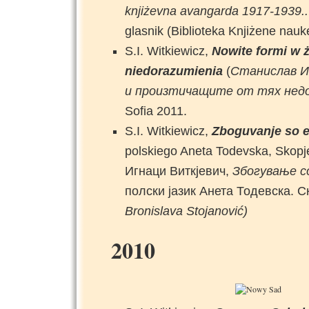
knjiżevna avangarda 1917-1939.
glasnik (Biblioteka Knjiżene nauk
S.I. Witkiewicz,
Nowite formi w ż
niedorazumienia
(
Станислав И
и произтичащите от тях нед
Sofia 2011.
S.I. Witkiewicz,
Zboguvanje so 
polskiego Aneta Todevska, Skopj
Игнаци Виткјевич,
Збогување с
полски јазик Анета Тодевска. Ск
Bronislava Stojanović)
2010